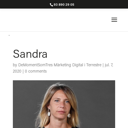
93 890 29 05
Sandra
by
DeMomentSomTres Màrketing Digital i Terrestre
|
jul. 7,
2020
|
0 comments