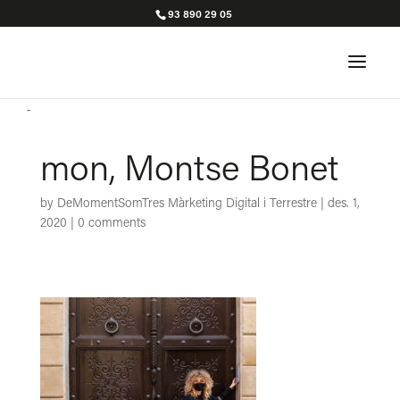
93 890 29 05
mon, Montse Bonet
by
DeMomentSomTres Màrketing Digital i Terrestre
|
des. 1,
2020
|
0 comments